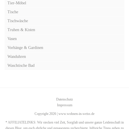
Tier-Möbel
Tische
Tischwäsche
Truhen & Kisten
Vasen
Vorhänge & Gardinen
Wanduhren
Waschtische Bad
Datenschutz
Impressum
Copyright 2026 | www.wohnen-in-weiss.de
* AFFILIATELINKS: Wir stecken viel Zeit, Sorgfalt und unsere ganze Leidenschaft in
diesen Blog, um euch ehrliche und genauestens recherchierte, hilfreiche Tipps geben zu