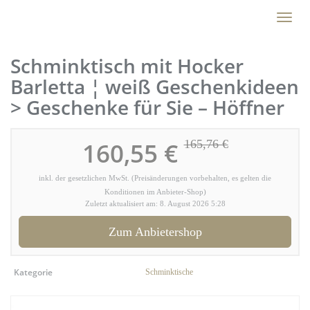
Skip
Toggl
to
naviga
main
content
Schminktisch mit Hocker
Barletta ¦ weiß Geschenkideen
> Geschenke für Sie – Höffner
160,55 €
165,76 €
inkl. der gesetzlichen MwSt. (Preisänderungen vorbehalten, es gelten die
Konditionen im Anbieter-Shop)
Zuletzt aktualisiert am: 8. August 2026 5:28
Zum Anbietershop
Kategorie
Schminktische