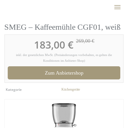
Skip
Toggl
to
naviga
main
content
SMEG – Kaffeemühle CGF01, weiß
183,00 €
269,00 €
inkl. der gesetzlichen MwSt. (Preisänderungen vorbehalten, es gelten die
Konditionen im Anbieter-Shop)
Zum Anbietershop
Kategorie
Küchengeräte