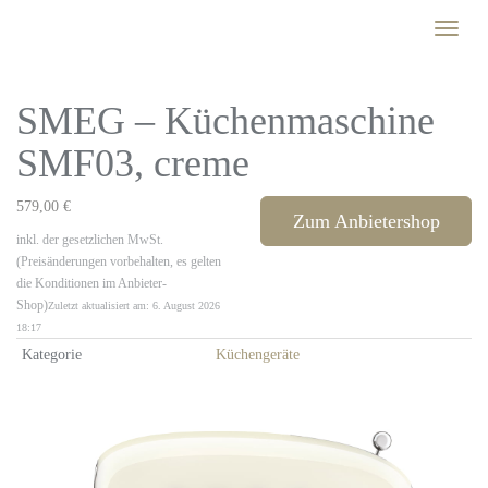
Skip
Toggle
to
naviga
main
content
SMEG – Küchenmaschine
SMF03, creme
579,00 €
Zum Anbietershop
inkl. der gesetzlichen MwSt.
(Preisänderungen vorbehalten, es gelten
die Konditionen im Anbieter-
Shop)
Zuletzt aktualisiert am: 6. August 2026
18:17
Kategorie
Küchengeräte