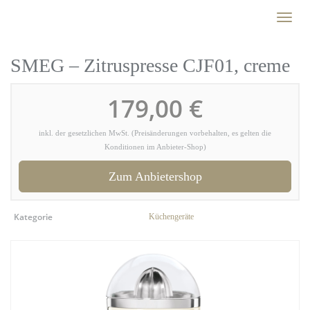
Skip
Toggl
to
naviga
main
content
SMEG – Zitruspresse CJF01, creme
179,00 €
inkl. der gesetzlichen MwSt. (Preisänderungen vorbehalten, es gelten die
Konditionen im Anbieter-Shop)
Zum Anbietershop
Kategorie
Küchengeräte