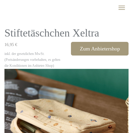
Skip
Toggle
to
naviga
main
content
Stiftetäschchen Xeltra
16,95 €
Zum Anbietershop
inkl. der gesetzlichen MwSt.
(Preisänderungen vorbehalten, es gelten
die Konditionen im Anbieter-Shop)