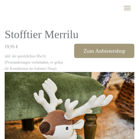
Skip
Toggle
to
naviga
main
content
Stofftier Merrilu
19,95 €
Zum Anbietershop
inkl. der gesetzlichen MwSt.
(Preisänderungen vorbehalten, es gelten
die Konditionen im Anbieter-Shop)