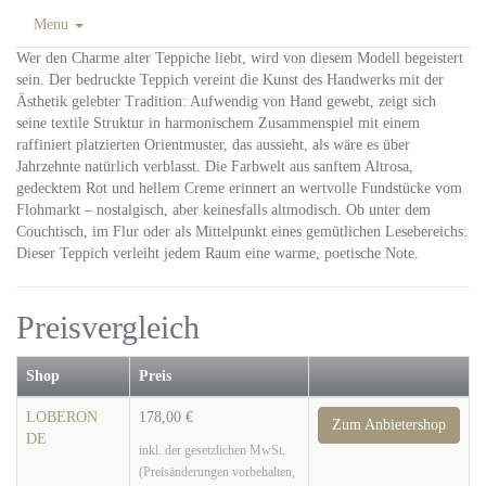
Menu
Wer den Charme alter Teppiche liebt, wird von diesem Modell begeistert
sein. Der bedruckte Teppich vereint die Kunst des Handwerks mit der
Ästhetik gelebter Tradition: Aufwendig von Hand gewebt, zeigt sich
seine textile Struktur in harmonischem Zusammenspiel mit einem
raffiniert platzierten Orientmuster, das aussieht, als wäre es über
Jahrzehnte natürlich verblasst. Die Farbwelt aus sanftem Altrosa,
gedecktem Rot und hellem Creme erinnert an wertvolle Fundstücke vom
Flohmarkt – nostalgisch, aber keinesfalls altmodisch. Ob unter dem
Couchtisch, im Flur oder als Mittelpunkt eines gemütlichen Lesebereichs:
Dieser Teppich verleiht jedem Raum eine warme, poetische Note.
Preisvergleich
Shop
Preis
LOBERON
178,00 €
Zum Anbietershop
DE
inkl. der gesetzlichen MwSt.
(Preisänderungen vorbehalten,