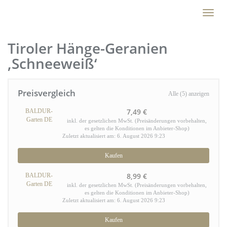
Skip
Toggl
to
naviga
main
content
Tiroler Hänge-Geranien
‚Schneeweiß‘
Preisvergleich
Alle (5) anzeigen
7,49 €
BALDUR-
Garten DE
inkl. der gesetzlichen MwSt. (Preisänderungen vorbehalten,
es gelten die Konditionen im Anbieter-Shop)
Zuletzt aktualisiert am: 6. August 2026 9:23
Kaufen
8,99 €
BALDUR-
Garten DE
inkl. der gesetzlichen MwSt. (Preisänderungen vorbehalten,
es gelten die Konditionen im Anbieter-Shop)
Zuletzt aktualisiert am: 6. August 2026 9:23
Kaufen