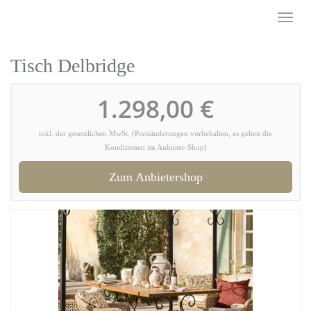
Skip
Toggl
to
naviga
main
content
Tisch Delbridge
1.298,00 €
inkl. der gesetzlichen MwSt. (Preisänderungen vorbehalten, es gelten die
Konditionen im Anbieter-Shop)
Zum Anbietershop