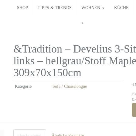
SHOP
TIPPS & TRENDS
WOHNEN
KÜCHE
&Tradition – Develius 3-Si
links – hellgrau/Stoff Map
309x70x150cm
4.
Kategorie
Sofa / Chaiselongue
in
Ko
Beschreibung
Ähnliche Produkte