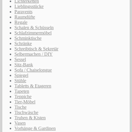
Lichterketten
Lieblingsstücke
Paravents
Raumdüfte
Regale
Schalen & Schüsseln
Schlafzimmermöbel
Schminktische
Schränke
Schreibtisch & Sekretär
Selbermachen / DIY
Sessel
Sitz-Bank
Sofa / Chaiselongue
Spiegel
Stühle
Tabletts & Etageren
Tapeten
Teppiche
Tier-Möbel
Tische
Tischwäsche
Truhen & Kisten
Vasen
Vorhänge & Gardinen