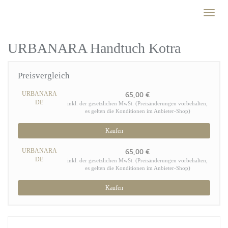
Skip
Toggl
to
naviga
main
content
URBANARA Handtuch Kotra
Preisvergleich
65,00 €
URBANARA
DE
inkl. der gesetzlichen MwSt. (Preisänderungen vorbehalten,
es gelten die Konditionen im Anbieter-Shop)
Kaufen
65,00 €
URBANARA
DE
inkl. der gesetzlichen MwSt. (Preisänderungen vorbehalten,
es gelten die Konditionen im Anbieter-Shop)
Kaufen