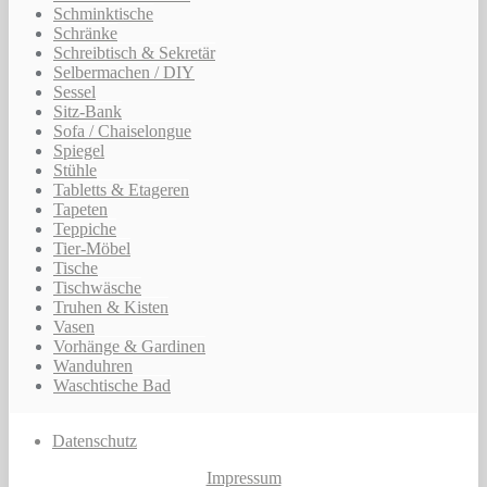
Schminktische
Schränke
Schreibtisch & Sekretär
Selbermachen / DIY
Sessel
Sitz-Bank
Sofa / Chaiselongue
Spiegel
Stühle
Tabletts & Etageren
Tapeten
Teppiche
Tier-Möbel
Tische
Tischwäsche
Truhen & Kisten
Vasen
Vorhänge & Gardinen
Wanduhren
Waschtische Bad
Datenschutz
Impressum