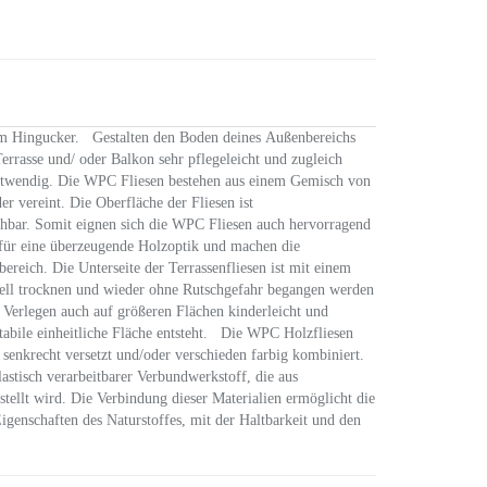
em Hingucker. Gestalten den Boden deines Außenbereichs
rrasse und/ oder Balkon sehr pflegeleicht und zugleich
notwendig. Die WPC Fliesen bestehen aus einem Gemisch von
er vereint. Die Oberfläche der Fliesen ist
gehbar. Somit eignen sich die WPC Fliesen auch hervorragend
für eine überzeugende Holzoptik und machen die
reich. Die Unterseite der Terrassenfliesen ist mit einem
nell trocknen und wieder ohne Rutschgefahr begangen werden
 Verlegen auch auf größeren Flächen kinderleicht und
stabile einheitliche Fläche entsteht. Die WPC Holzfliesen
 senkrecht versetzt und/oder verschieden farbig kombiniert.
stisch verarbeitbarer Verbundwerkstoff, die aus
tellt wird. Die Verbindung dieser Materialien ermöglicht die
genschaften des Naturstoffes, mit der Haltbarkeit und den