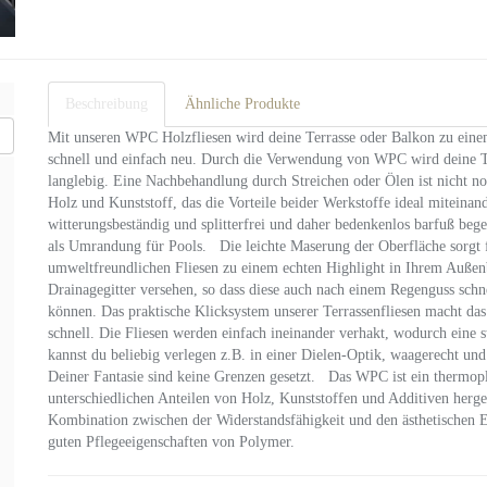
Beschreibung
Ähnliche Produkte
Mit unseren WPC Holzfliesen wird deine Terrasse oder Balkon zu ein
schnell und einfach neu. Durch die Verwendung von WPC wird deine Te
langlebig. Eine Nachbehandlung durch Streichen oder Ölen ist nicht 
Holz und Kunststoff, das die Vorteile beider Werkstoffe ideal miteinand
witterungsbeständig und splitterfrei und daher bedenkenlos barfuß be
als Umrandung für Pools. Die leichte Maserung der Oberfläche sorgt 
umweltfreundlichen Fliesen zu einem echten Highlight in Ihrem Außenbe
Drainagegitter versehen, so dass diese auch nach einem Regenguss sch
können. Das praktische Klicksystem unserer Terrassenfliesen macht das
schnell. Die Fliesen werden einfach ineinander verhakt, wodurch eine 
kannst du beliebig verlegen z.B. in einer Dielen-Optik, waagerecht und
Deiner Fantasie sind keine Grenzen gesetzt. Das WPC ist ein thermopla
unterschiedlichen Anteilen von Holz, Kunststoffen und Additiven herges
Kombination zwischen der Widerstandsfähigkeit und den ästhetischen Ei
guten Pflegeeigenschaften von Polymer.