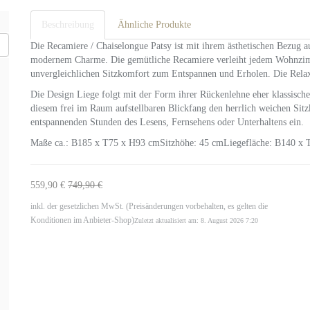
Beschreibung
Ähnliche Produkte
Die Recamiere / Chaiselongue Patsy ist mit ihrem ästhetischen Bezug a
modernem Charme. Die gemütliche Recamiere verleiht jedem Wohnzimme
unvergleichlichen Sitzkomfort zum Entspannen und Erholen. Die Relax
Die Design Liege folgt mit der Form ihrer Rückenlehne eher klassisch
diesem frei im Raum aufstellbaren Blickfang den herrlich weichen Sitz
entspannenden Stunden des Lesens, Fernsehens oder Unterhaltens ein.
Maße ca.: B185 x T75 x H93 cmSitzhöhe: 45 cmLiegefläche: B140 x
559,90 €
749,90 €
inkl. der gesetzlichen MwSt. (Preisänderungen vorbehalten, es gelten die
Konditionen im Anbieter-Shop)
Zuletzt aktualisiert am: 8. August 2026 7:20