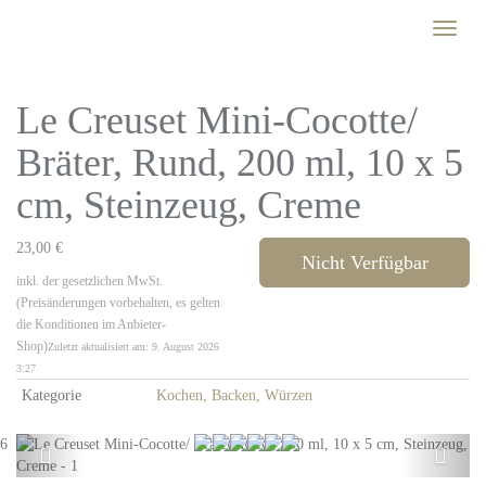
Skip
Toggle
to
naviga
main
content
Le Creuset Mini-Cocotte/
Bräter, Rund, 200 ml, 10 x 5
cm, Steinzeug, Creme
23,00 €
Nicht Verfügbar
inkl. der gesetzlichen MwSt.
(Preisänderungen vorbehalten, es gelten
die Konditionen im Anbieter-
Shop)
Zuletzt aktualisiert am: 9. August 2026
3:27
Kategorie
Kochen, Backen, Würzen