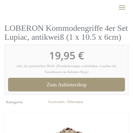
Skip
Toggl
to
naviga
main
content
LOBERON Kommodengriffe 4er Set
Lupiac, antikweiß (1 x 10.5 x 6cm)
19,95 €
inkl. der gesetzlichen MwSt. (Preisänderungen vorbehalten, es gelten die
Konditionen im Anbieter-Shop)
Zum Anbietershop
Kategorie
Accessoires / Dekoration