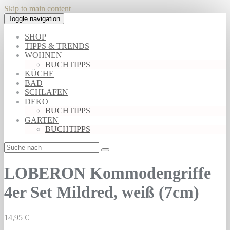
Skip to main content
Toggle navigation
SHOP
TIPPS & TRENDS
WOHNEN
BUCHTIPPS
KÜCHE
BAD
SCHLAFEN
DEKO
BUCHTIPPS
GARTEN
BUCHTIPPS
LOBERON Kommodengriffe
4er Set Mildred, weiß (7cm)
14,95 €