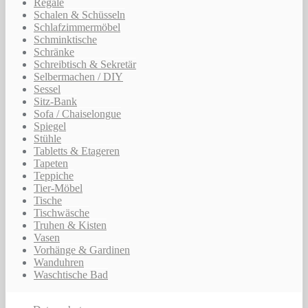
Regale
Schalen & Schüsseln
Schlafzimmermöbel
Schminktische
Schränke
Schreibtisch & Sekretär
Selbermachen / DIY
Sessel
Sitz-Bank
Sofa / Chaiselongue
Spiegel
Stühle
Tabletts & Etageren
Tapeten
Teppiche
Tier-Möbel
Tische
Tischwäsche
Truhen & Kisten
Vasen
Vorhänge & Gardinen
Wanduhren
Waschtische Bad