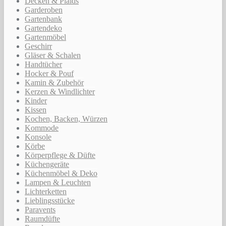
Decken & Plaids
Garderoben
Gartenbank
Gartendeko
Gartenmöbel
Geschirr
Gläser & Schalen
Handtücher
Hocker & Pouf
Kamin & Zubehör
Kerzen & Windlichter
Kinder
Kissen
Kochen, Backen, Würzen
Kommode
Konsole
Körbe
Körperpflege & Düfte
Küchengeräte
Küchenmöbel & Deko
Lampen & Leuchten
Lichterketten
Lieblingsstücke
Paravents
Raumdüfte