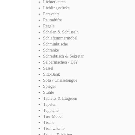
Lichterketten
Lieblingsstücke
Paravents
Raumdüfte
Regale
Schalen & Schüsseln
Schlafzimmermöbel
Schminktische
Schränke
Schreibtisch & Sekretär
Selbermachen / DIY
Sessel
Sitz-Bank
Sofa / Chaiselongue
Spiegel
Stühle
Tabletts & Etageren
Tapeten
Teppiche
Tier-Möbel
Tische
Tischwäsche
Truhen & Kisten