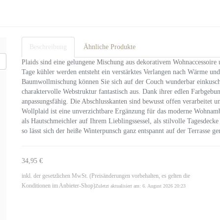
Beschreibung
Ähnliche Produkte
Plaids sind eine gelungene Mischung aus dekorativem Wohnaccessoir
Tage kühler werden entsteht ein verstärktes Verlangen nach Wärme und
Baumwollmischung können Sie sich auf der Couch wunderbar einkuscheln
charaktervolle Webstruktur fantastisch aus. Dank ihrer edlen Farbgebung
anpassungsfähig. Die Abschlusskanten sind bewusst offen verarbeitet und
Wollplaid ist eine unverzichtbare Ergänzung für das moderne Wohnambi
als Hautschmeichler auf Ihrem Lieblingssessel, als stilvolle Tagesdec
so lässt sich der heiße Winterpunsch ganz entspannt auf der Terrasse ge
34,95 €
inkl. der gesetzlichen MwSt. (Preisänderungen vorbehalten, es gelten die
Konditionen im Anbieter-Shop)
Zuletzt aktualisiert am: 6. August 2026 20:23