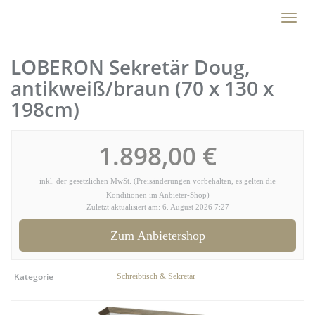
Skip
Toggl
to
naviga
main
content
LOBERON Sekretär Doug,
antikweiß/braun (70 x 130 x
198cm)
1.898,00 €
inkl. der gesetzlichen MwSt. (Preisänderungen vorbehalten, es gelten die
Konditionen im Anbieter-Shop)
Zuletzt aktualisiert am: 6. August 2026 7:27
Zum Anbietershop
Kategorie
Schreibtisch & Sekretär