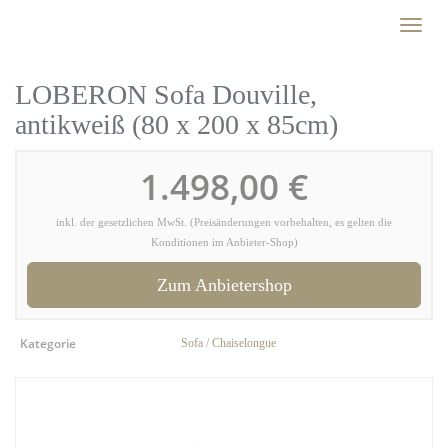
Skip
Toggl
to
naviga
main
content
LOBERON Sofa Douville,
antikweiß (80 x 200 x 85cm)
1.498,00 €
inkl. der gesetzlichen MwSt. (Preisänderungen vorbehalten, es gelten die
Konditionen im Anbieter-Shop)
Zum Anbietershop
Kategorie
Sofa / Chaiselongue