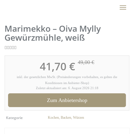
Skip
Toggl
to
naviga
main
content
Marimekko – Oiva Mylly
Gewürzmühle, weiß
41,70 €
49,00 €
inkl. der gesetzlichen MwSt. (Preisänderungen vorbehalten, es gelten die
Konditionen im Anbieter-Shop)
Zuletzt aktualisiert am: 6. August 2026 21:18
Zum Anbietershop
Kategorie
Kochen, Backen, Würzen