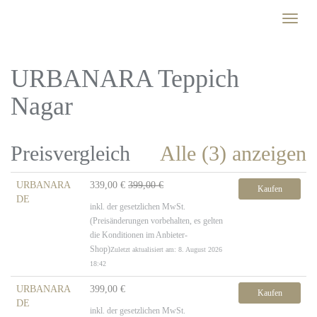
Skip
Toggle
to
naviga
main
content
URBANARA Teppich
Nagar
Preisvergleich
Alle (3) anzeigen
URBANARA
339,00 €
399,00 €
Kaufen
DE
inkl. der gesetzlichen MwSt.
(Preisänderungen vorbehalten, es gelten
die Konditionen im Anbieter-
Shop)
Zuletzt aktualisiert am: 8. August 2026
18:42
URBANARA
399,00 €
Kaufen
DE
inkl. der gesetzlichen MwSt.