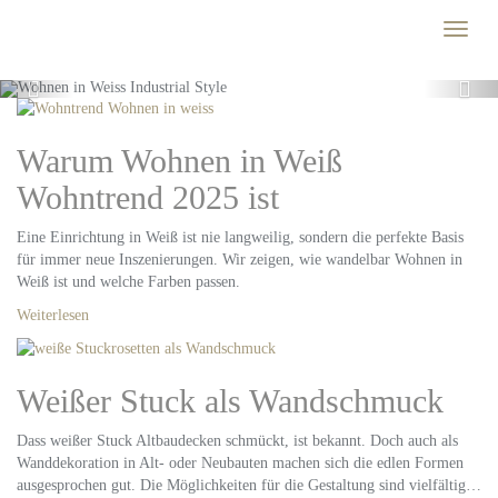
Skip
DIREKT ZUM SHOP
Toggle
to
naviga
main
content
Previous
Nex
Warum Wohnen in Weiß
Wohntrend 2025 ist
Eine Einrichtung in Weiß ist nie langweilig, sondern die perfekte Basis
für immer neue Inszenierungen. Wir zeigen, wie wandelbar Wohnen in
Weiß ist und welche Farben passen.
Weiterlesen
Weißer Stuck als Wandschmuck
Dass weißer Stuck Altbaudecken schmückt, ist bekannt. Doch auch als
Wanddekoration in Alt- oder Neubauten machen sich die edlen Formen
ausgesprochen gut. Die Möglichkeiten für die Gestaltung sind vielfältig…